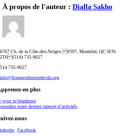
en
Facebook
Twitter
Reddit
LinkedIn
WhatsApp
Telegram
Tumblr
Pinterest
Vk
Xing
Email
À propos de l'auteur :
Dialla Sakho
français
et
anglais
6767 Ch. de la Côte-des-Neiges #597, Montréal, QC H3S
2T6 (514) 735-9027
514 735-9027
info@femmesdumondecdn.org
pprenez-en plus
e veux m’impliquer
onsultez notre dernier rapport d’activités
uivez-nous
inkedin
Facebook