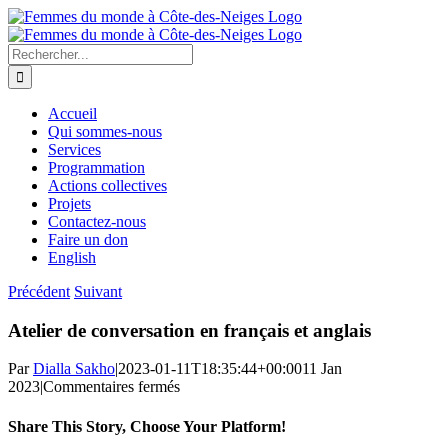
Passer
au
contenu
Rechercher:
Accueil
Qui sommes-nous
Services
Programmation
Actions collectives
Projets
Contactez-nous
Faire un don
English
Précédent
Suivant
Atelier de conversation en français et anglais
Par
Dialla Sakho
|
2023-01-11T18:35:44+00:00
11 Jan
sur
2023
|
Commentaires fermés
Atelier
de
Share This Story, Choose Your Platform!
conversation