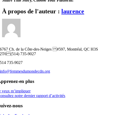
Share This Story, Choose Your Platform!
LE
COMBAT
Facebook
Twitter
Reddit
LinkedIn
WhatsApp
Telegram
Tumblr
Pinterest
Vk
Xing
Email
À propos de l'auteur :
laurence
INACHEVÉ
DU
FÉMINISME
AU
CANADA
6767 Ch. de la Côte-des-Neiges #597, Montréal, QC H3S
2T6 (514) 735-9027
514 735-9027
info@femmesdumondecdn.org
pprenez-en plus
e veux m’impliquer
onsultez notre dernier rapport d’activités
uivez-nous