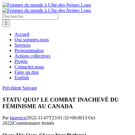
Passer
au
contenu
Rechercher:
Accueil
Qui sommes-nous
Services
Programmation
Actions collectives
Projets
Contactez-nous
Faire un don
English
Précédent
Suivant
STATU QUO? LE COMBAT INACHEVÉ DU
FÉMINISME AU CANADA
Par
laurence
|
2022-11-07T23:01:32+00:00
13 Oct
sur
2022
|
Commentaires fermés
STATU
QUO?