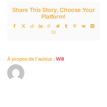
Share This Story, Choose Your
Platform!
Facebook
Twitter
Reddit
LinkedIn
WhatsApp
Telegram
Tumblr
Pinterest
Vk
Xing
Email
À propos de l'auteur :
Will