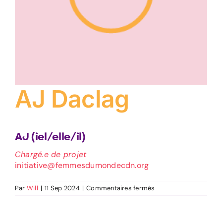
AJ Daclag
AJ (iel/elle/il)
Chargé.e de projet
initiative@femmesdumondecdn.org
sur
Par
Will
|
11 Sep 2024
|
Commentaires fermés
AJ
Daclag