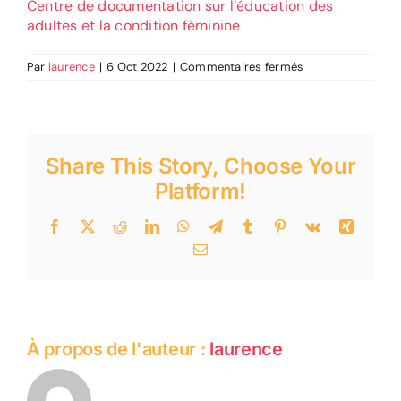
Centre de documentation sur l’éducation des
adultes et la condition féminine
sur
Par
laurence
|
6 Oct 2022
|
Commentaires fermés
CDEACF
Share This Story, Choose Your
Platform!
Facebook
Twitter
Reddit
LinkedIn
WhatsApp
Telegram
Tumblr
Pinterest
Vk
Xing
Email
À propos de l'auteur :
laurence