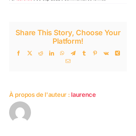
Accueil
sans
rendez-
vous
Share This Story, Choose Your
Platform!
Facebook
Twitter
Reddit
LinkedIn
WhatsApp
Telegram
Tumblr
Pinterest
Vk
Xing
Email
À propos de l'auteur :
laurence